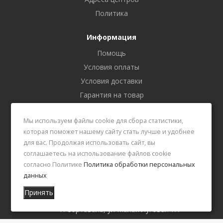
Политика
Информация
Помощь
Условия оплаты
Условия доставки
Гарантия на товар
Блог
Мы используем файлы cookie для сбора статистики,
которая поможет нашему сайту стать лучше и удобнее
Наши контакты
для вас. Продолжая использовать сайт, вы
соглашаетесь на использование файлов cookie
+7 (911) 400-42-27
согласно Политике
Политика обработки персональных
данных
shungit.centr@gmail.com
Принять
г. Петрозаводск, Транспортная 20А,
г. Сортавала, ул Малая Луговая 7А