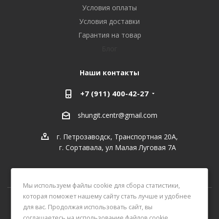
Условия оплаты
Условия доставки
Гарантия на товар
Блог
Наши контакты
+7 (911) 400-42-27
shungit.centr@gmail.com
г. Петрозаводск, Транспортная 20А,
г. Сортавала, ул Малая Луговая 7А
Мы используем файлы cookie для сбора статистики,
которая поможет нашему сайту стать лучше и удобнее
для вас. Продолжая использовать сайт, вы
2026 © Интернет-магазин ЦЕНТР ШУНГИТА
соглашаетесь на использование файлов cookie