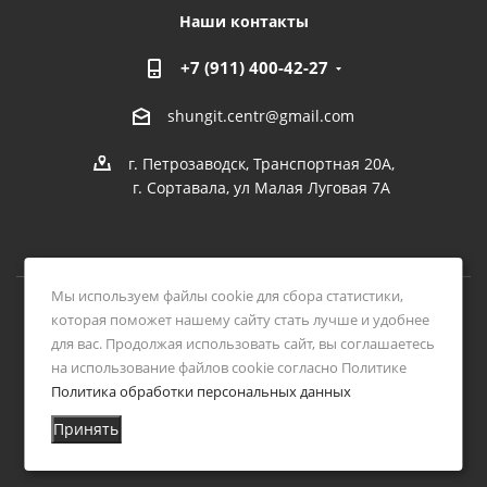
Наши контакты
+7 (911) 400-42-27
shungit.centr@gmail.com
г. Петрозаводск, Транспортная 20А,
г. Сортавала, ул Малая Луговая 7А
Мы используем файлы cookie для сбора статистики,
которая поможет нашему сайту стать лучше и удобнее
2026 © Интернет-магазин ЦЕНТР ШУНГИТА
для вас. Продолжая использовать сайт, вы соглашаетесь
на использование файлов cookie согласно Политике
Политика обработки персональных данных
Принять