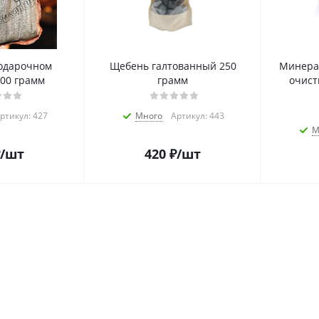
одарочном
Щебень галтованный 250
Минера
00 грамм
грамм
очист
ртикул: 427
Много
Артикул: 443
М
/шт
420
₽
/шт