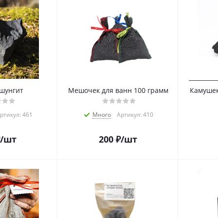
шунгит
Мешочек для ванн 100 грамм
Камушек
ртикул: 461
Много
Артикул: 410
/шт
200
₽
/шт