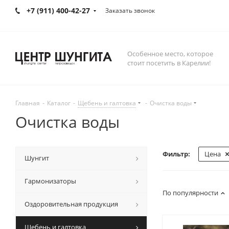
+7 (911) 400-42-27
Заказать звонок
Особенное место, которое
стоит посетить в Карелии!
Главная
-
Каталог
-
Щебень и галтовка
-
Очистка воды
Очистка воды
Фильтр:
Цена
Шунгит
Гармонизаторы
По популярности
Оздоровительная продукция
Щебень и галтовка