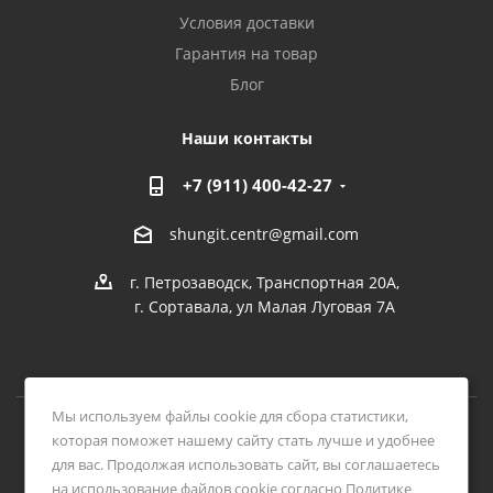
Условия доставки
Гарантия на товар
Блог
Наши контакты
+7 (911) 400-42-27
shungit.centr@gmail.com
г. Петрозаводск, Транспортная 20А,
г. Сортавала, ул Малая Луговая 7А
Мы используем файлы cookie для сбора статистики,
которая поможет нашему сайту стать лучше и удобнее
2026 © Интернет-магазин ЦЕНТР ШУНГИТА
для вас. Продолжая использовать сайт, вы соглашаетесь
на использование файлов cookie согласно Политике